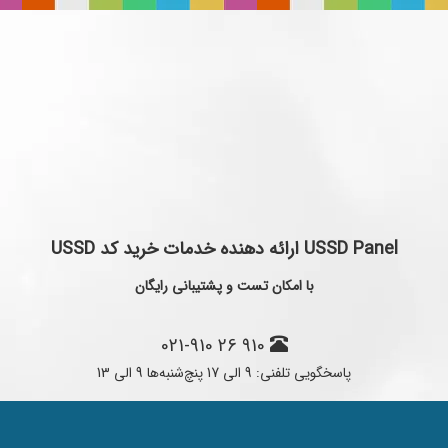
USSD Panel ارائه دهنده خدمات خريد کد USSD
با امکان تست و پشتيباني رايگان
021-910 26 910
پاسخگویی تلفنی: 9 الی 17 پنچ‌شنبه‌ها 9 الی 13