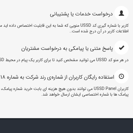
درخواست خدمات یا پشتیبانی
کاربر با شماره گیری کد USSD منویی که شما به این قا
اطلاعات کاربر در آن درج شده است..
پاسخ متنی یا پیامکی به درخواست مشتریان
در هر منو کد USSD می توانید مشخص کنید تا برای کاربر یک پیام در محیط USSD نمایش داده شود که هیچ هزینه اضافی در بر نخواهد داشت و یا تنظیم کنید تا به محض شماره گیری آن منو، پیامکی برای کاربر ارسال گردد.
استفاده رایگان کاربران از شماره‌ی رند شرکت به شماره 3000181818
کاربران USSD Panel می توانند بدون هیچ هزینه ای بابت خرید 
پیامک ها با شماره اختصاصی ایشان ارسال خواهد شد.