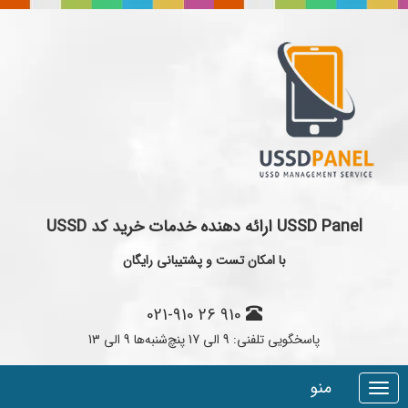
USSD Panel ارائه دهنده خدمات خريد کد USSD
با امکان تست و پشتيباني رايگان
021-910 26 910
پاسخگویی تلفنی: 9 الی 17 پنچ‌شنبه‌ها 9 الی 13
منو
Toggle
navigation